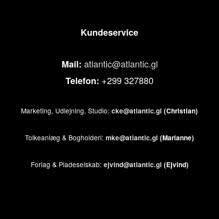
Kundeservice
atlantic@atlantic.gl
Mail:
+299 327880
Telefon:
Marketing, Udlejning, Studio:
cke@atlantic.gl
(Christian)
Tolkeanlæg & Bogholderi:
mke@atlantic.gl
(Marianne)
Forlag & Pladeselskab:
ejvind@atlantic.gl
(Ejvind)