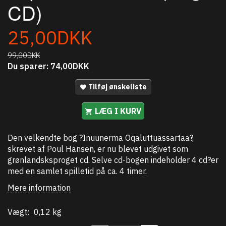
CD)
25,00DKK
99,00DKK
Du sparer:
74,00DKK
Tilføj ønskeliste
LÆG I KURV
Den velkendte bog ?Inuunerma Oqaluttuassartaa?,
skrevet af Poul Hansen, er nu blevet udgivet som
grønlandsksproget cd. Selve cd-bogen indeholder 4 cd?er
med en samlet spilletid på ca. 4 timer.
Mere information
Vægt:
0,12 kg