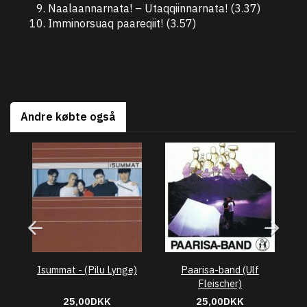
Naalaannarnata! – Utaqqiinnarnata! (3.37)
Imminorsuaq paareqiit! (3.57)
Andre købte også
Isummat - (Pilu Lynge)
Paarisa-band (Ulf
A
Fleischer)
25,00DKK
25,00DKK