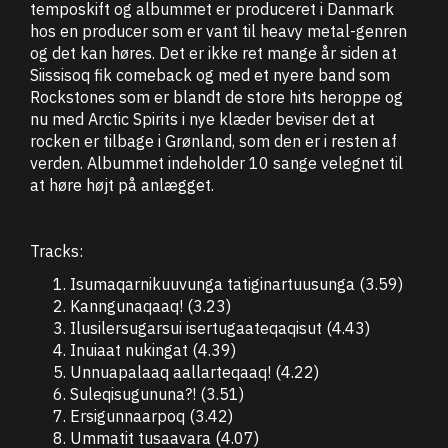
temposkift og albummet er produceret i Danmark
hos en producer som er vant til heavy metal-genren
og det kan høres. Det er ikke ret mange år siden at
Siissisoq fik comeback og med et nyere band som
Rockstones som er blandt de store hits heroppe og
nu med Arctic Spirits i nye klæder beviser det at
rocken er tilbage i Grønland, som den er i resten af
verden. Albummet indeholder 10 sange velegnet til
at høre højt på anlægget.
Tracks:
Isumaqarnikuuvunga tatiginartuusunga (3.59)
Kanngunaqaaq! (3.23)
Ilusilersugarsui isertugaateqaqisut (4.43)
Inuiaat nukingat (4.39)
Unnuapalaaq aallarteqaaq! (4.22)
Suleqisugununa?! (3.51)
Ersigunnaarpoq (3.42)
Ummatit tusaavara (4.07)