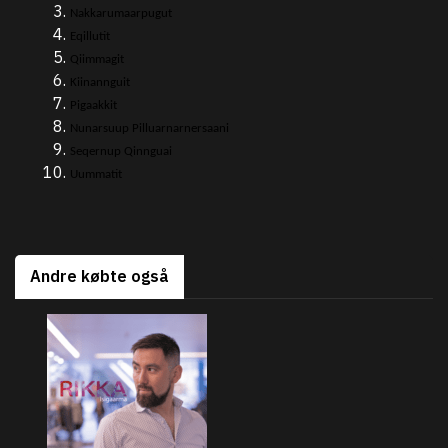
Nakkarumaarpugut
Eqillutit
Qiimmagit
Kiinannguit
Pigaakkit
Nunarsuup Pilluarnarnersaani
Seqernup Qinnguai
Uummatit
Andre købte også