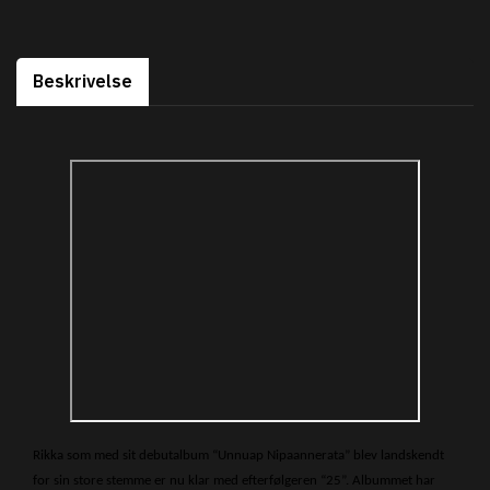
Beskrivelse
Rikka som med sit debutalbum “Unnuap Nipaannerata” blev landskendt
for sin store stemme er nu klar med efterfølgeren “25”. Albummet har