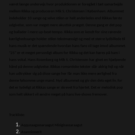
været længe undervejs hvor produktionen er foregået i tæt samarbejde
mellem Rikka og produceren Mik S. Christensen i København. Albummet
indeholder 10 sange og selve stilen er helt anderledes end Rikkas første
udgivelse, som var meget mere akustisk præget. Denne gang er det pop
og ballader i mere up-beat-tempo. Rikka som er kendt for sine rørende
kærlighedssange holder stilen tekstmæssigt og med et større lydbillede til
hans musik er det spændende hvordan hans fans vil tage imod albummet.
“25” er et meget personligt album for Rikka og det kan høres på ham i
hans vokal. Hans Rosenberg og Mik S. Christensen har givet en hjælpende
hånd på denne udgivelse. Rikkas romantiske tekster slår aldrig fejl og når
han udtrykker sig på disse sange her får man ikke mere ærlighed fra
denne følsomme unge mand. Nyd albummet og giv den dets eget liv, for
det er tydeligt at Rikkas sange er skrevet fra hjertet. Det er melodisk pop
som helt sikkert vil ændre meget på hans live-shows fremover.
Trackliste:
Aqqusaagassaraagut Misigisassaraagut
Asanninnerit