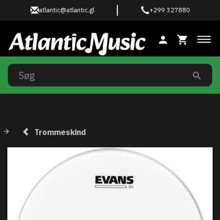
atlantic@atlantic.gl
+299 327880
Ski
Trommeskind