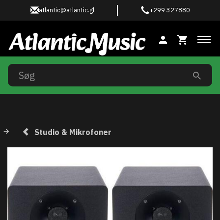
atlantic@atlantic.gl
+299 327880
Ski
Studio & Mikrofoner