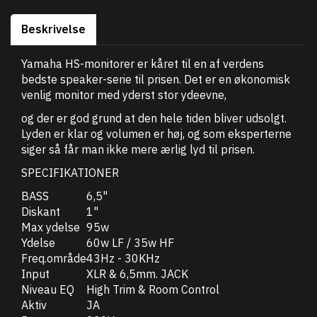
Beskrivelse
Yamaha HS-monitorer er kåret til en af verdens
bedste speaker-serie til prisen. Det er en økonomisk
venlig monitor med yderst stor ydeevne,
og der er god grund at den hele tiden bliver udsolgt.
Lyden er klar og volumen er høj, og som eksperterne
siger så får man ikke mere ærlig lyd til prisen.
SPECIFIKATIONER
BASS
6,5"
Diskant
1"
Max ydelse
95w
Ydelse
60w LF / 35w HF
Freq.område
43Hz - 30KHz
Input
XLR & 6,5mm. JACK
Niveau EQ
High Trim & Room Control
Aktiv
JA