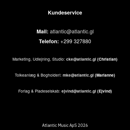
Kundeservice
atlantic@atlantic.gl
Mail:
+299 327880
Telefon:
Marketing, Udlejning, Studio:
cke@atlantic.gl
(Christian)
Tolkeanlæg & Bogholderi:
mke@atlantic.gl
(Marianne)
Forlag & Pladeselskab:
ejvind@atlantic.gl
(Ejvind)
Atlantic Music ApS 2026