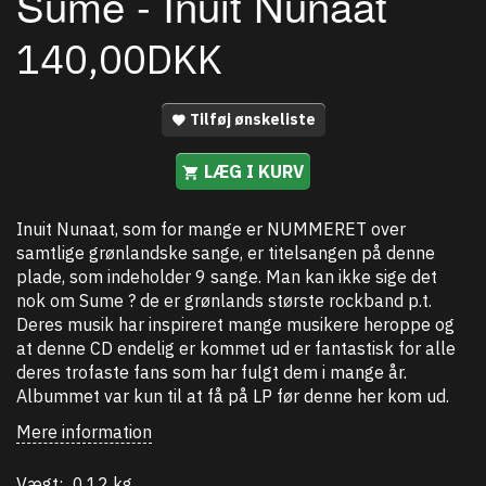
Sume - Inuit Nunaat
140,00DKK
Tilføj ønskeliste
LÆG I KURV
Inuit Nunaat, som for mange er NUMMERET over
samtlige grønlandske sange, er titelsangen på denne
plade, som indeholder 9 sange. Man kan ikke sige det
nok om Sume ? de er grønlands største rockband p.t.
Deres musik har inspireret mange musikere heroppe og
at denne CD endelig er kommet ud er fantastisk for alle
deres trofaste fans som har fulgt dem i mange år.
Albummet var kun til at få på LP før denne her kom ud.
Mere information
Vægt:
0,12 kg