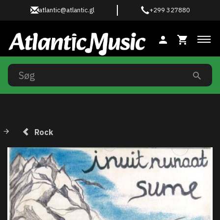
atlantic@atlantic.gl
+299 327880
Ski
Rock