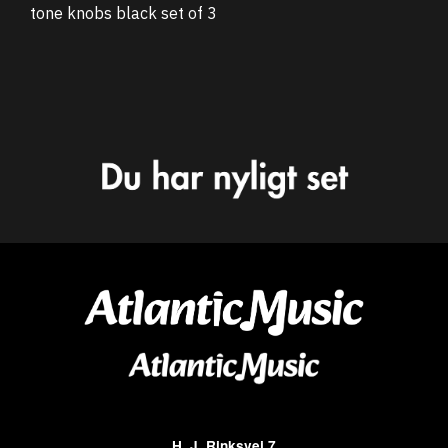
tone knobs black set of 3
H. J. Rinksvej 7