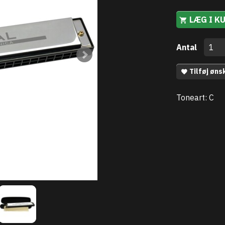
LÆG I K
Antal
Tilføj øns
Toneart: C