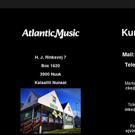
Ku
Mail:
H. J. Rinksvej 7
Tel
Box 1620
3900 Nuuk
Kalaallit Nunaat
Marke
cke@
Tol
mke@
Fo
ejvi