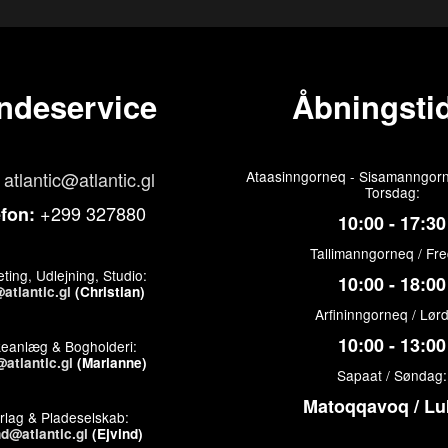
ndeservice
Åbningstid
atlantic@atlantic.gl
Ataasinngorneq - Sisamanngorn
Torsdag:
+299 327880
efon:
10:00 - 17:30
Tallimanngorneq / Fr
ting, Udlejning, Studio:
10:00 - 18:00
atlantic.gl
(Christian)
Arfininngorneq / Lør
10:00 - 13:00
keanlæg & Bogholderi:
atlantic.gl
(Marianne)
Sapaat / Søndag:
Matoqqavoq / Lu
rlag & Pladeselskab:
nd@atlantic.gl
(Ejvind)