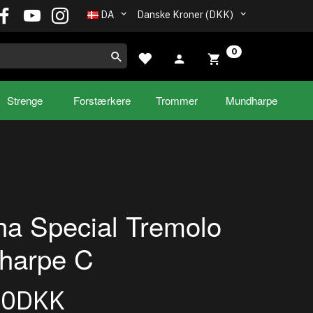
DA
Danske Kroner (DKK)
0
Strenge
Forstærkere
Trommer
Mundharpe
a Special Tremolo
harpe C
00DKK