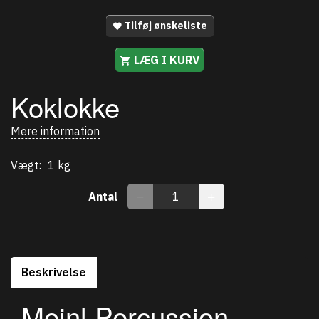
Tilføj ønskeliste
LÆG I KURV
Koklokke
Mere information
Vægt:
1 kg
Antal
Beskrivelse
Meinl Percussion