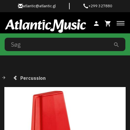
atlantic@atlantic.gl
+299 327880
Ski
Percussion