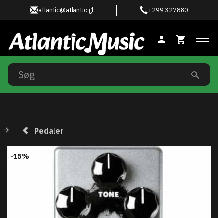
atlantic@atlantic.gl
+299 327880
Ski
Pedaler
-15%