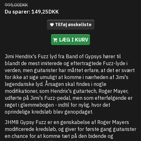
995,00DKK
Du sparer:
149,25DKK
Tilføj ønskeliste
LÆG I KURV
Jimi Hendrix's Fuzz lyd fra Band of Gypsys hører til
blandt de mest imiterede og eftertragtede Fuzz-lyde i
verden, men guitarister har måttet erfare, at det er svært
for ikke at sige umuligt at komme i nærheden af Jimi's
legendariske lyd. Årsagen skal findes i nogle
modifikationer, som Hendrix's guitartech, Roger Mayer,
udførte på Jimi's Fuzz-pedal, men som efterfølgende er
røget i glemmebogen - indtil for nylig, hvor det
oprindelige kredsløb blev genopdaget.
JHM8 Gypsy Fuzz er en genskabelse af Roger Mayers
modificerede kredsløb, og giver for første gang guitarister
en chance for at komme tæt på den bidende og