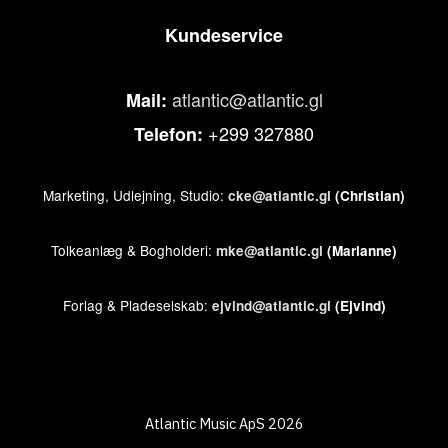
Kundeservice
atlantic@atlantic.gl
Mail:
+299 327880
Telefon:
Marketing, Udlejning, Studio:
cke@atlantic.gl
(Christian)
Tolkeanlæg & Bogholderi:
mke@atlantic.gl
(Marianne)
Forlag & Pladeselskab:
ejvind@atlantic.gl
(Ejvind)
Atlantic Music ApS 2026