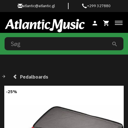
atlantic@atlantic.gl
+299 327880
Ski
Pedalboards
-25%