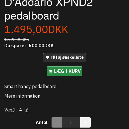
D'Addario XPND2
pedalboard
1.495,00DKK
1.995,00DKK
Du sparer:
500,00DKK
Tilføj ønskeliste
LÆG I KURV
Smart handy pedalboard!
Mere information
Vægt:
4 kg
Antal