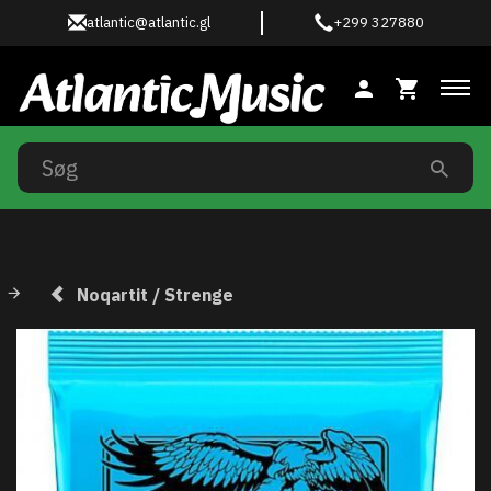
atlantic@atlantic.gl
+299 327880
Ski
Noqartit / Strenge