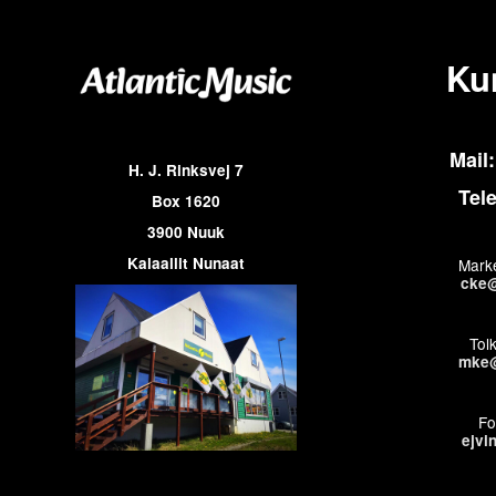
Ku
Mail:
H. J. Rinksvej 7
Tel
Box 1620
3900 Nuuk
Kalaallit Nunaat
Marke
cke@
Tol
mke@
Fo
ejvi