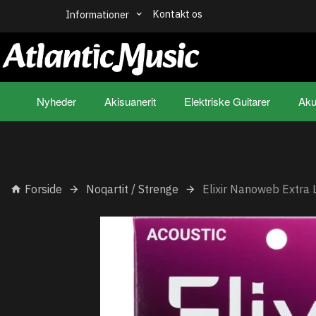
Kontakt os
Informationer
Nyheder
Akisuanerit
Elektriske Guitarer
Aku
Forside
Noqartit / Strenge
Elixir Nanoweb Extra 