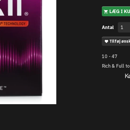
LÆG I K
Antal
Tilføj øns
10 - 47
Rich & Full t
K