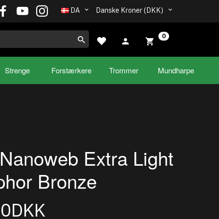
DA
Danske Kroner (DKK)
0
Strenge
Forstærkere
Trommer
Mundharpe
r Nanoweb Extra Light
phor Bronze
00DKK