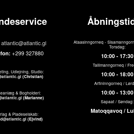
ndeservice
Åbningstid
atlantic@atlantic.gl
Ataasinngorneq - Sisamanngorn
Torsdag:
+299 327880
efon:
10:00 - 17:30
Tallimanngorneq / Fr
ting, Udlejning, Studio:
10:00 - 18:00
atlantic.gl
(Christian)
Arfininngorneq / Lør
10:00 - 13:00
keanlæg & Bogholderi:
atlantic.gl
(Marianne)
Sapaat / Søndag:
Matoqqavoq / Lu
rlag & Pladeselskab:
nd@atlantic.gl
(Ejvind)