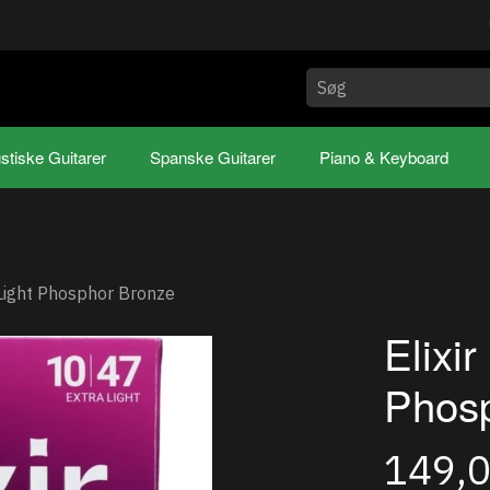
stiske Guitarer
Spanske Guitarer
Piano & Keyboard
Light Phosphor Bronze
Elixi
Phos
149,