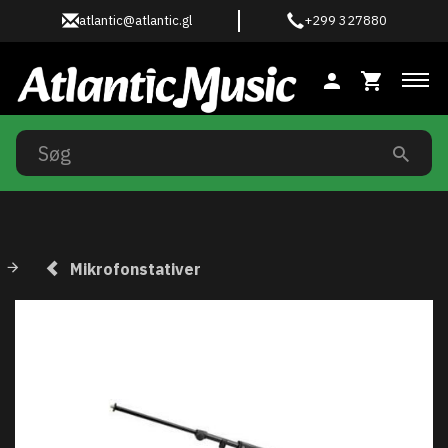
atlantic@atlantic.gl
+299 327880
Ski
Mikrofonstativer