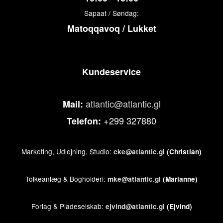
Sapaat / Søndag:
Matoqqavoq / Lukket
Kundeservice
atlantic@atlantic.gl
Mail:
+299 327880
Telefon:
Marketing, Udlejning, Studio:
cke@atlantic.gl
(Christian)
Tolkeanlæg & Bogholderi:
mke@atlantic.gl
(Marianne)
Forlag & Pladeselskab:
ejvind@atlantic.gl
(Ejvind)