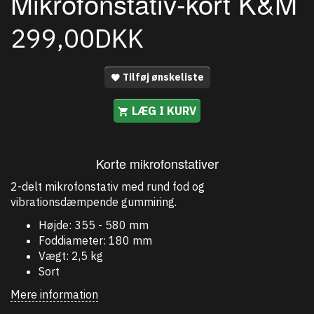
Mikrofonstativ-kort K&M
299,00DKK
Tilføj ønskeliste
LÆG I KURV
Korte mikrofonstativer
2-delt mikrofonstativ med rund fod og
vibrationsdæmpende gummiring.
Højde: 355 - 580 mm
Foddiameter: 180 mm
Vægt: 2,5 kg
Sort
Mere information