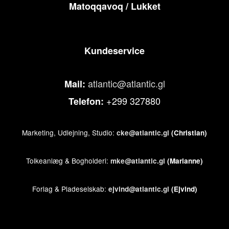
Matoqqavoq / Lukket
Kundeservice
atlantic@atlantic.gl
Mail:
+299 327880
Telefon:
Marketing, Udlejning, Studio:
cke@atlantic.gl
(Christian)
Tolkeanlæg & Bogholderi:
mke@atlantic.gl
(Marianne)
Forlag & Pladeselskab:
ejvind@atlantic.gl
(Ejvind)