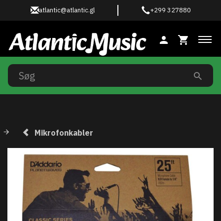
atlantic@atlantic.gl
+299 327880
Ski
Mikrofonkabler