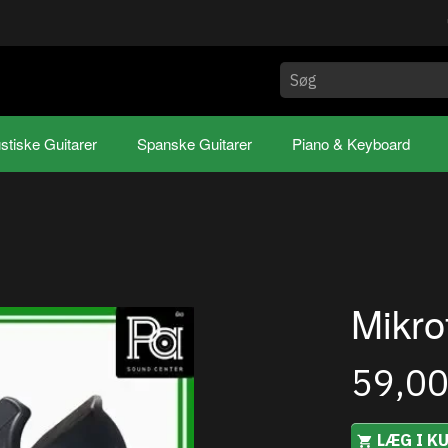
stiske Guitarer
Spanske Guitarer
Piano & Keyboard
Mikro
59,0
LÆG I K