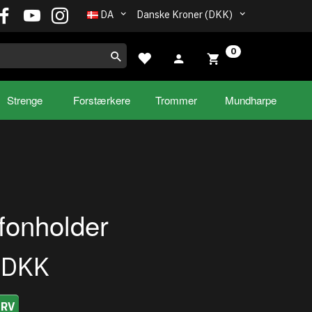
DA
Danske Kroner (DKK)
0
Strenge
Forstærkere
Trommer
Mundharpe
fonholder
0DKK
URV