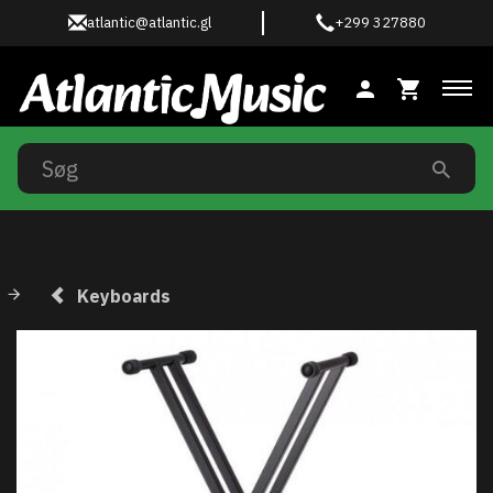
atlantic@atlantic.gl
+299 327880
Ski
Keyboards