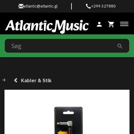
atlantic@atlantic.gl
+299 327880
Ski
Kabler & Stik