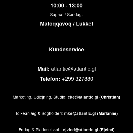
10:00 - 13:00
Sapaat / Søndag:
Matoqqavoq / Lukket
Kundeservice
atlantic@atlantic.gl
Mail:
+299 327880
Telefon:
Marketing, Udlejning, Studio:
cke@atlantic.gl
(Christian)
Tolkeanlæg & Bogholderi:
mke@atlantic.gl
(Marianne)
Forlag & Pladeselskab:
ejvind@atlantic.gl
(Ejvind)