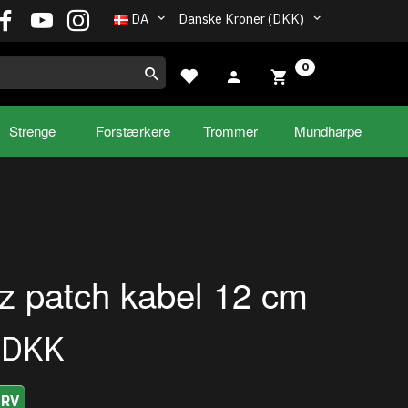
DA
Danske Kroner (DKK)
0
Strenge
Forstærkere
Trommer
Mundharpe
z patch kabel 12 cm
0DKK
URV