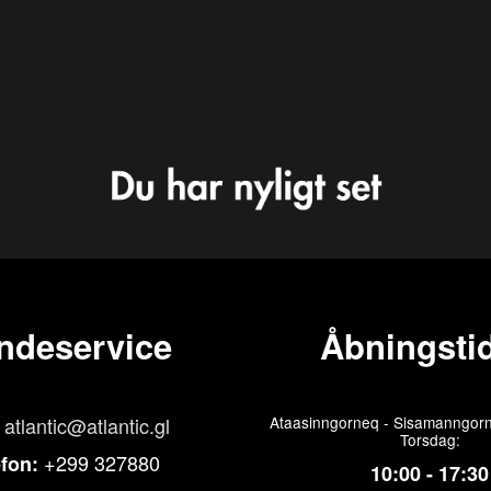
ndeservice
Åbningstid
atlantic@atlantic.gl
Ataasinngorneq - Sisamanngorn
Torsdag:
+299 327880
efon:
10:00 - 17:30