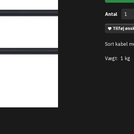
Antal
Tilføj øns
Sort kabel me
Vægt:
1 kg