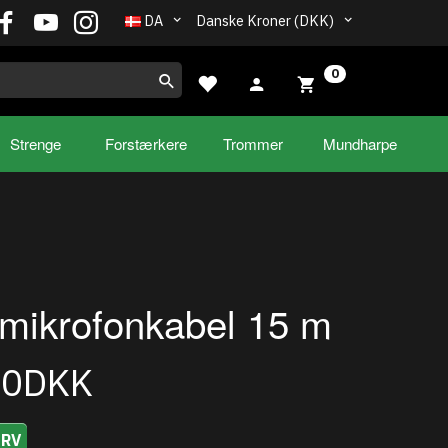
DA
Danske Kroner (DKK)
0
Strenge
Forstærkere
Trommer
Mundharpe
mikrofonkabel 15 m
00DKK
URV