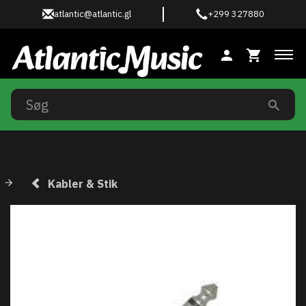
atlantic@atlantic.gl
+299 327880
Ski
Kabler & Stik