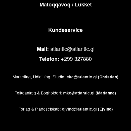
Matoqqavoq / Lukket
Kundeservice
atlantic@atlantic.gl
Mail:
+299 327880
Telefon:
Marketing, Udlejning, Studio:
cke@atlantic.gl
(Christian)
Tolkeanlæg & Bogholderi:
mke@atlantic.gl
(Marianne)
Forlag & Pladeselskab:
ejvind@atlantic.gl
(Ejvind)