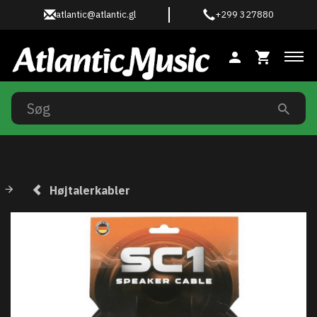
atlantic@atlantic.gl
+299 327880
Ski
Højtalerkabler