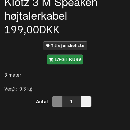
Klotz 3 M Speaken
højtalerkabel
199,00DKK
Tilføj ønskeliste
LÆG I KURV
3 meter
Vægt:
0,3 kg
Antal