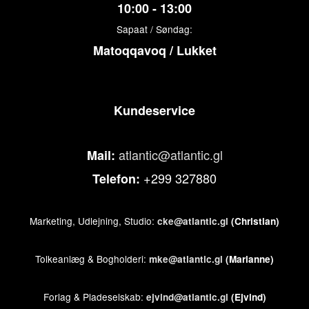
10:00 - 13:00
Sapaat / Søndag:
Matoqqavoq / Lukket
Kundeservice
atlantic@atlantic.gl
Mail:
+299 327880
Telefon:
Marketing, Udlejning, Studio:
cke@atlantic.gl
(Christian)
Tolkeanlæg & Bogholderi:
mke@atlantic.gl
(Marianne)
Forlag & Pladeselskab:
ejvind@atlantic.gl
(Ejvind)