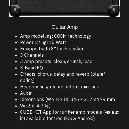
Guitar Amp
Amp modelling: COSM technology
Power rating: 10 Watt
Equipped with 8" loudspeaker
3 Channels
3 Amp presets: clean, crunch, lead
3-Band EQ
Effects: chorus, delay and reverb (plate/
spring)
Headphones/ record output: mini jack
Aux in
Dimensions (W x H x D): 346 x 317 x 179 mm
Weight: 4.7 kg
CUBE-KIT App for further amp models (via aux
in) available for free (iOS & Android)