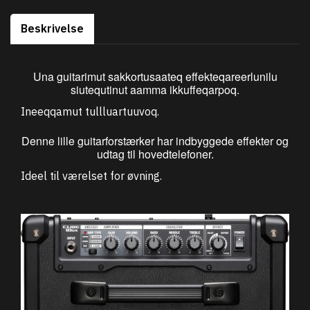
Beskrivelse
Una guitarimut sakkortusaateq effekteqareerlunilu
siutequtinut aamma ikkuffeqarpoq.
Ineeqqamut tullluartuuvoq.
Denne lille guitarforstærker har indbyggede effekter og
udtag til hovedtelefoner.
Ideel til værelset for øvning.