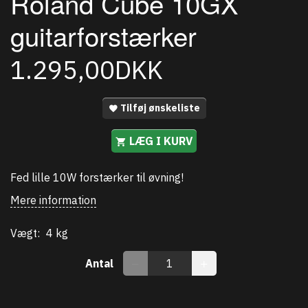
Roland Cube 10GX
guitarforstærker
1.295,00DKK
Tilføj ønskeliste
LÆG I KURV
Fed lille 10W forstærker til øvning!
Mere information
Vægt:
4 kg
Antal