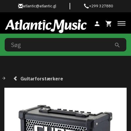
atlantic@atlantic.gl
+299 327880
Ski
Guitarforstærkere