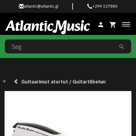
atlantic@atlantic.gl
+299 327880
Ski
Guitaarimut atortut / Guitartilbehør