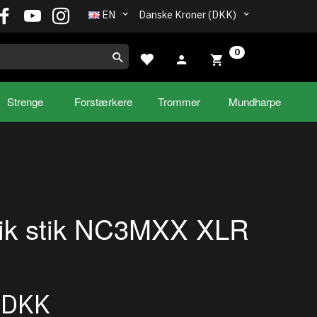
EN
Danske Kroner (DKK)
0
Strenge
Forstærkere
Trommer
Mundharpe
rik stik NC3MXX XLR
0DKK