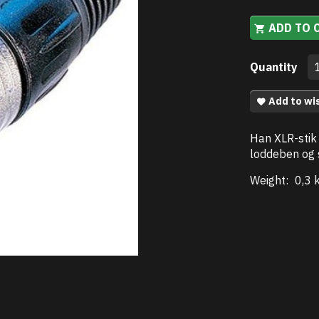
ADD TO 
Quantity
Add to wis
Han XLR-stik 
loddeben og 
Weight:
0,3 