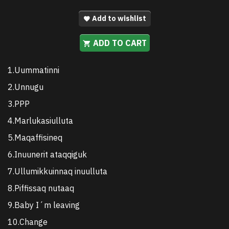
Add to wishlist
ADD TO CART
1.Uummatinni
2.Unnugu
3.PPP
4.Marlukasiulluta
5.Maqaffisineq
6.Inuunerit ataqqiguk
7.Ullumikkuinnaq inuulluta
8.Piffissaq nutaaq
9.Baby I´m leaving
10.Change