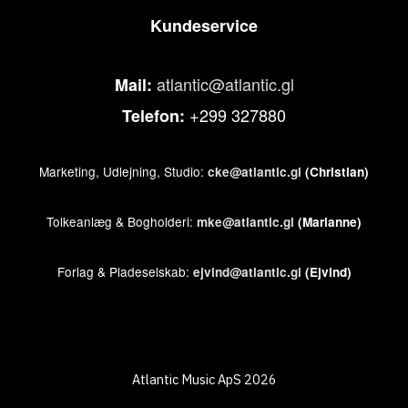
Kundeservice
atlantic@atlantic.gl
Mail:
+299 327880
Telefon:
Marketing, Udlejning, Studio:
cke@atlantic.gl
(Christian)
Tolkeanlæg & Bogholderi:
mke@atlantic.gl
(Marianne)
Forlag & Pladeselskab:
ejvind@atlantic.gl
(Ejvind)
Atlantic Music ApS 2026