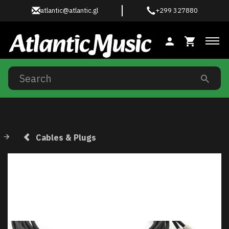
atlantic@atlantic.gl
+299 327880
Tog
Cables & Plugs