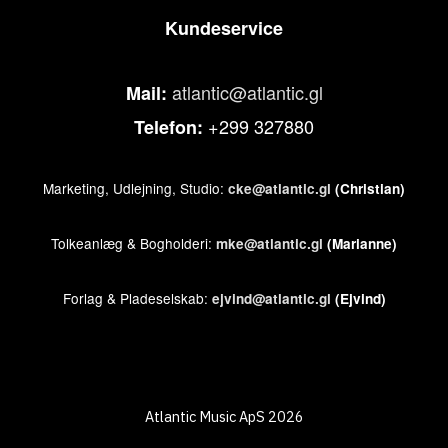
Kundeservice
atlantic@atlantic.gl
Mail:
+299 327880
Telefon:
Marketing, Udlejning, Studio:
cke@atlantic.gl
(Christian)
Tolkeanlæg & Bogholderi:
mke@atlantic.gl
(Marianne)
Forlag & Pladeselskab:
ejvind@atlantic.gl
(Ejvind)
Atlantic Music ApS 2026