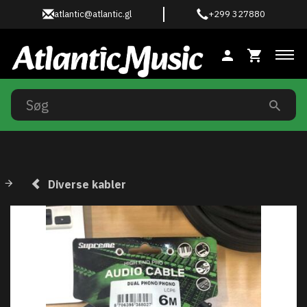
atlantic@atlantic.gl
+299 327880
Ski
Diverse kabler