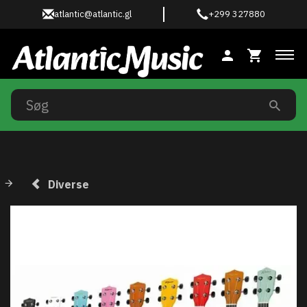
atlantic@atlantic.gl
+299 327880
Ski
Diverse