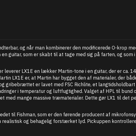
åndterbar, og når man kombinerer den modificerede O-krop 
en guitar, som er skabt til at tage med sig på farten, og som 
leverer LX1E en lækker Martin-tone i en guitar, der er ca. 1
Martin LX1E er, at Martin har bygget den af materialer, der bå
n og gribebrættet er lavet med FSC Richlite, et langtidsholdbar
ringer i temperatur og luftfugtighed. Valget af HPL til bund 
net med mange massive træmaterialer. Dette gør LX1 til det perf
stedet til Fishman, som er den førende producent af mikrofons
ealistisk og behagelig forstærket lyd. Pickuppen kontrollere