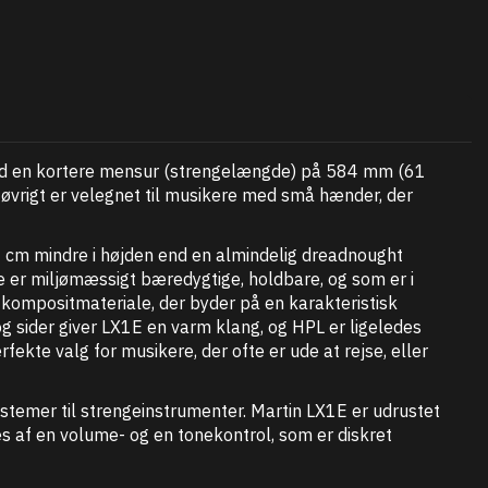
med en kortere mensur (strengelængde) på 584 mm (61
i øvrigt er velegnet til musikere med små hænder, der
4 cm mindre i højden end en almindelig dreadnought
de er miljømæssigt bæredygtige, holdbare, og som er i
t kompositmateriale, der byder på en karakteristisk
og sider giver LX1E en varm klang, og HPL er ligeledes
ekte valg for musikere, der ofte er ude at rejse, eller
ystemer til strengeinstrumenter. Martin LX1E er udrustet
s af en volume- og en tonekontrol, som er diskret