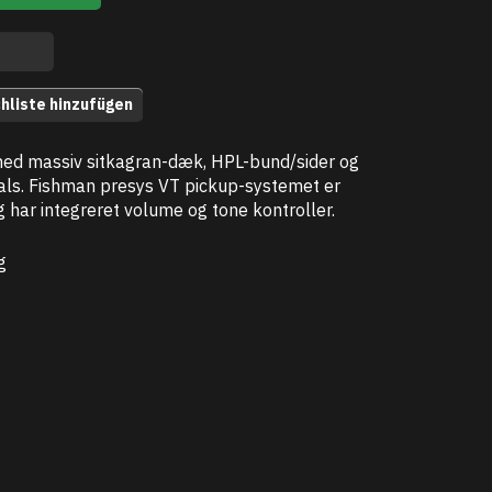
hliste hinzufügen
med massiv sitkagran-dæk, HPL-bund/sider og
als. Fishman presys VT pickup-systemet er
 har integreret volume og tone kontroller.
g