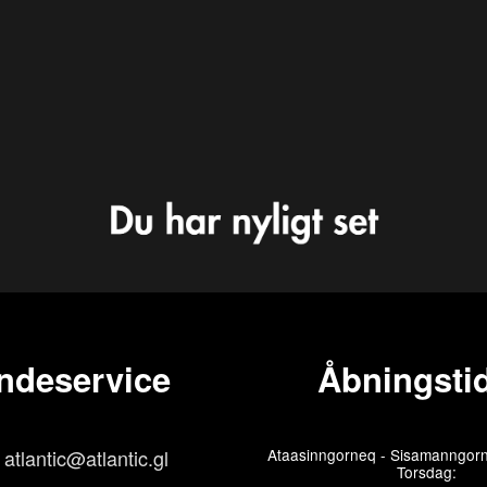
ndeservice
Åbningstid
atlantic@atlantic.gl
Ataasinngorneq - Sisamanngorn
Torsdag: