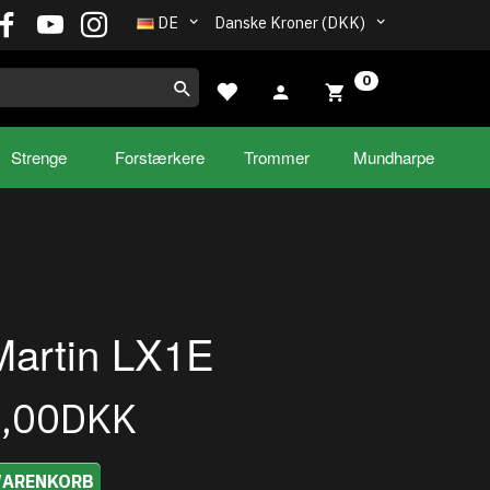
DE
Danske Kroner (DKK)
0
Strenge
Forstærkere
Trommer
Mundharpe
Martin LX1E
5,00DKK
WARENKORB