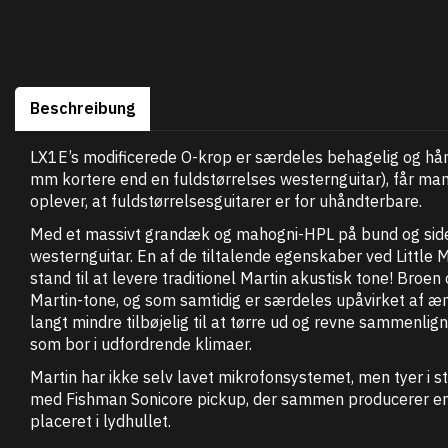
Beschreibung
LX1E’s modificerede O-krop er særdeles behagelig og h
mm kortere end en fuldstørrelses westernguitar), får man 
oplever, at fuldstørrelsesguitarer er for uhåndterbare.
Med et massivt grandæk og mahogni-HPL på bund og sider 
westernguitar. En af de tiltalende egenskaber ved Little 
stand til at levere traditionel Martin akustisk tone! Broe
Martin-tone, og som samtidig er særdeles upåvirket af ænd
langt mindre tilbøjelig til at tørre ud og revne sammenlig
som bor i udfordrende klimaer.
Martin har ikke selv lavet mikrofonsystemet, men tyer i 
med Fishman Sonicore pickup, der sammen producerer en r
placeret i lydhullet.