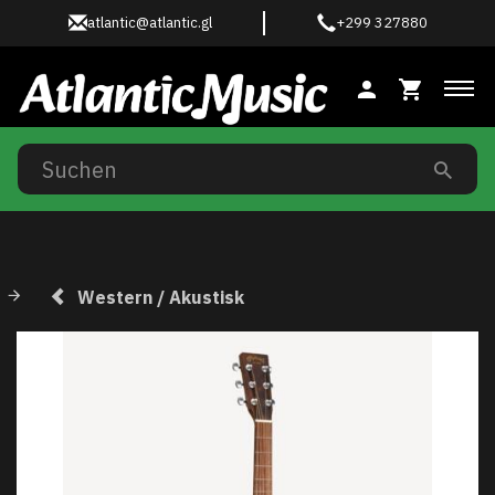
atlantic@atlantic.gl
+299 327880
Anz
Western / Akustisk