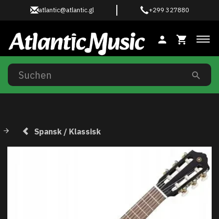
atlantic@atlantic.gl
+299 327880
Anz
Spansk / Klassisk