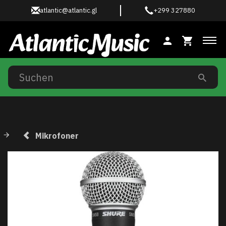
atlantic@atlantic.gl
+299 327880
Anz
Mikrofoner