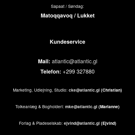
Sapaat / Søndag:
Matoqqavoq / Lukket
Kundeservice
atlantic@atlantic.gl
Mail:
+299 327880
Telefon:
Marketing, Udlejning, Studio:
cke@atlantic.gl
(Christian)
Tolkeanlæg & Bogholderi:
mke@atlantic.gl
(Marianne)
Forlag & Pladeselskab:
ejvind@atlantic.gl
(Ejvind)