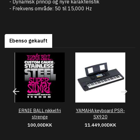
- Dynamisk princip og nyre karakteristik
- Frekvens område: 50 til 15,000 Hz
Ebenso gekauft
ERNIE BALL nikkelfri
YAMAHA keyboard PSR-
D
strenge
SX920
100,00DKK
11.449,00DKK