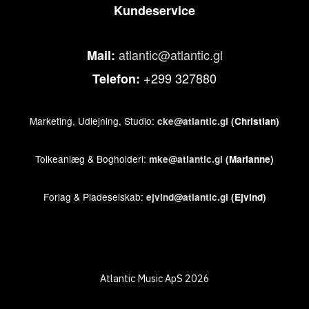
Kundeservice
atlantic@atlantic.gl
Mail:
+299 327880
Telefon:
Marketing, Udlejning, Studio:
cke@atlantic.gl
(Christian)
Tolkeanlæg & Bogholderi:
mke@atlantic.gl
(Marianne)
Forlag & Pladeselskab:
ejvind@atlantic.gl
(Ejvind)
Atlantic Music ApS 2026