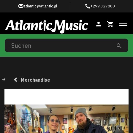
atlantic@atlantic.gl
+299 327880
Anz
Merchandise