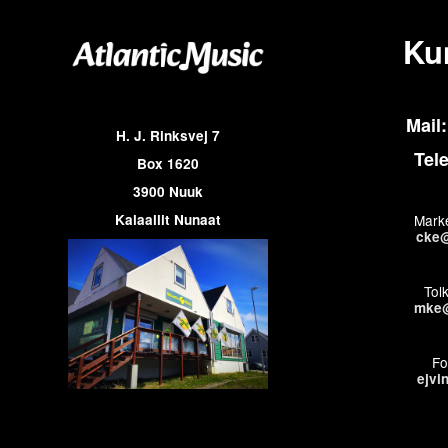
Ku
Mail:
H. J. Rinksvej 7
Tel
Box 1620
3900 Nuuk
Kalaallit Nunaat
Marke
cke@
Tol
mke@
Fo
ejvi