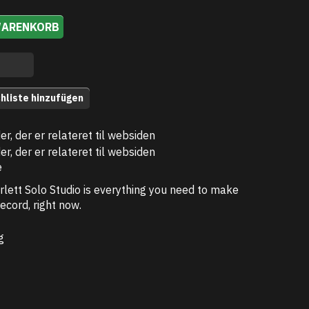
WARENKORB
hliste hinzufügen
e
rlett Solo Studio is everything you need to make
 record, right now.
g