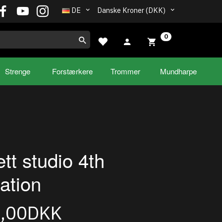
DE
Danske Kroner (DKK)
0
Strenge
Forstærkere
Trommer
Mundharpe
ett studio 4th
ation
5,00DKK