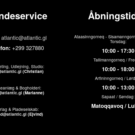
ndeservice
Åbningstid
atlantic@atlantic.gl
Ataasinngorneq - Sisamanngorn
Torsdag:
+299 327880
efon:
10:00 - 17:30
Tallimanngorneq / Fr
ting, Udlejning, Studio:
10:00 - 18:00
atlantic.gl
(Christian)
Arfininngorneq / Lør
10:00 - 13:00
keanlæg & Bogholderi:
atlantic.gl
(Marianne)
Sapaat / Søndag:
Matoqqavoq / Lu
rlag & Pladeselskab:
nd@atlantic.gl
(Ejvind)