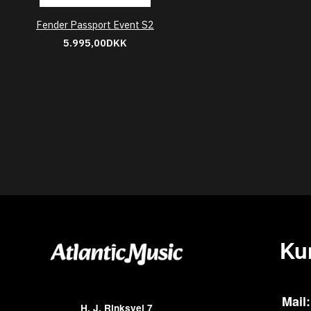
Fender Passport Event S2
5.995,00DKK
Ku
Mail:
H. J. Rinksvej 7