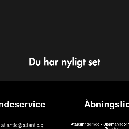
ndeservice
Åbningstid
atlantic@atlantic.gl
Ataasinngorneq - Sisamanngorn
Torsdag: