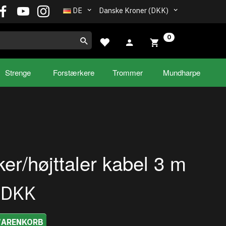
DE
Danske Kroner (DKK)
0
Strenge
Forstærkere
Trommer
Mundharpe
er/højttaler kabel 3 m
0DKK
WARENKORB