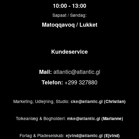
10:00 - 13:00
Sapaat / Søndag:
Matoqqavoq / Lukket
Kundeservice
atlantic@atlantic.gl
Mail:
+299 327880
Telefon:
Marketing, Udlejning, Studio:
cke@atlantic.gl
(Christian)
Tolkeanlæg & Bogholderi:
mke@atlantic.gl
(Marianne)
Forlag & Pladeselskab:
ejvind@atlantic.gl
(Ejvind)