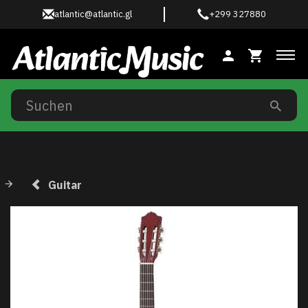
atlantic@atlantic.gl
+299 327880
Anz
Guitar