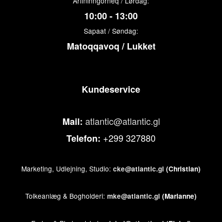
Arfininngorneq / Lørdag:
10:00 - 13:00
Sapaat / Søndag:
Matoqqavoq / Lukket
Kundeservice
atlantic@atlantic.gl
Mail:
+299 327880
Telefon:
Marketing, Udlejning, Studio:
cke@atlantic.gl
(Christian)
Tolkeanlæg & Bogholderi:
mke@atlantic.gl
(Marianne)