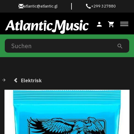
atlantic@atlantic.gl
+299 327880
Anz
Elektrisk