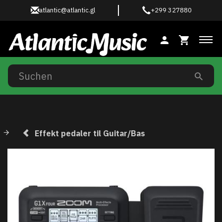
atlantic@atlantic.gl
+299 327880
Anz
Effekt pedaler til Guitar/Bas