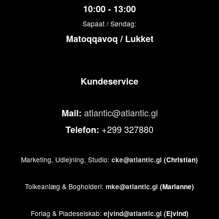
10:00 - 13:00
Sapaat / Søndag:
Matoqqavoq / Lukket
Kundeservice
atlantic@atlantic.gl
Mail:
+299 327880
Telefon:
Marketing, Udlejning, Studio:
cke@atlantic.gl
(Christian)
Tolkeanlæg & Bogholderi:
mke@atlantic.gl
(Marianne)
Forlag & Pladeselskab:
ejvind@atlantic.gl
(Ejvind)