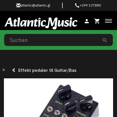
atlantic@atlantic.gl
+299 327880
Anz
Effekt pedaler til Guitar/Bas