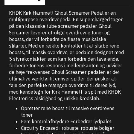
KHDK Kirk Hammett Ghoul Screamer Pedal er en
multipurpose overdrivepeda. En supercharged tager
på den klassiske tube screamer pedaler, Ghoul
Screamer leverer utrolige overdrevne toner og
boosts, der vil forbedre de fleste musikalske
stilarter. Med en række kontroller til at skabe rene
boosts, til massiv overdrive, er pedalen designet med
5 styrekontakter, som kan forbedre den lave ende,
forbedre tonens respons i mellemkanten og udvider
de høje frekvenser. Ghoul Screamer pedalen er det
ultimative værktøj til enhver spiller, der ønsker at
føje den perfekte mængde overdrive til deres lyd,
med kendetegn for Kirk Hammett 's spil med KHDK
Electronics alsidighed og unikke kredsløb.
Opretter rene boost til massive overdrevne
toner
Fem kontrolafbrydere Forbedrer lydpalet
Circuitry Encased i robuste, robuste boliger