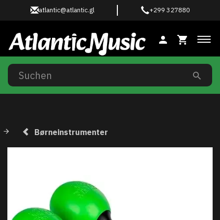
atlantic@atlantic.gl
+299 327880
Anz
Børneinstrumenter