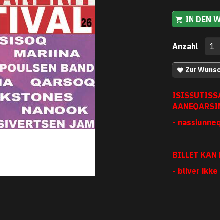
IN DEN 
Anzahl
Zur Wunsc
ISISSUTISS
AANEQARSI
- nassiunne
BILLET KAN
- bliver ikke