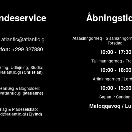
ndeservice
Åbningstid
atlantic@atlantic.gl
Ataasinngorneq - Sisamanngorn
Torsdag:
+299 327880
efon:
10:00 - 17:30
Tallimanngorneq / Fr
ting, Udlejning, Studio:
10:00 - 18:00
atlantic.gl
(Christian)
Arfininngorneq / Lør
10:00 - 13:00
keanlæg & Bogholderi:
atlantic.gl
(Marianne)
Sapaat / Søndag:
Matoqqavoq / Lu
rlag & Pladeselskab:
nd@atlantic.gl
(Ejvind)