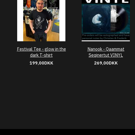
Festival Tee - glow in the
Nanook - Qaammat
dark T-shirt
Seqinertut VINYL
199,00DKK
269,00DKK