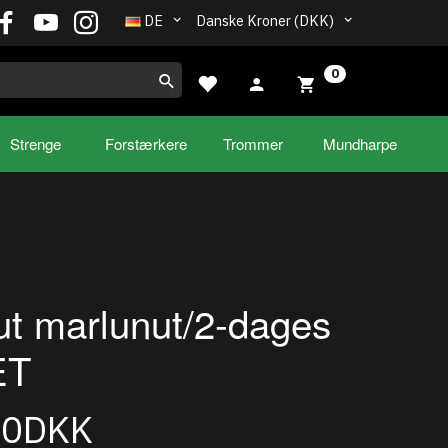
DE
Danske Kroner (DKK)
0
Strenge
Forstærkere
Trommer
Mundharpe
ut marlunut/2-dages
ET
00DKK