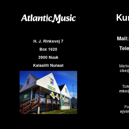
Ku
Mail:
H. J. Rinksvej 7
Tel
Box 1620
3900 Nuuk
Kalaallit Nunaat
Marke
cke@
Tol
mke@
Fo
ejvi