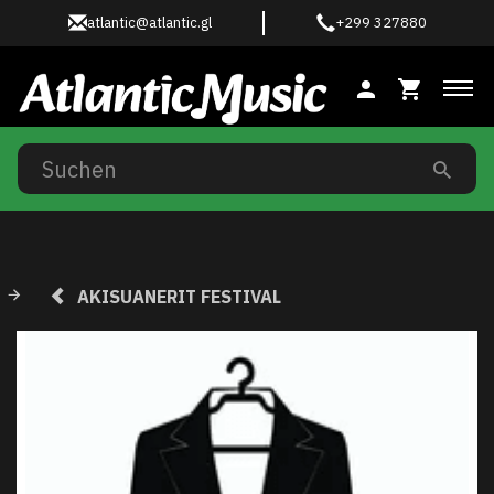
atlantic@atlantic.gl
+299 327880
Anz
AKISUANERIT FESTIVAL