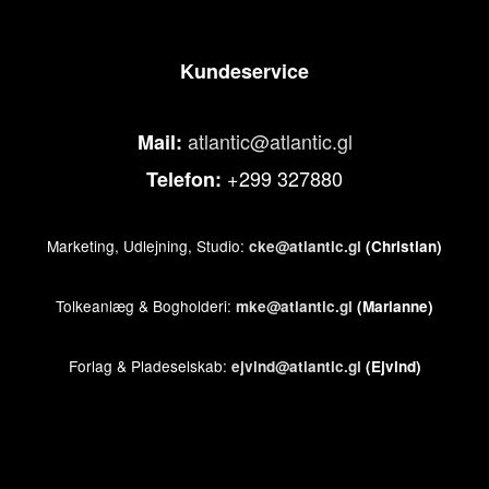
Kundeservice
atlantic@atlantic.gl
Mail:
+299 327880
Telefon:
Marketing, Udlejning, Studio:
cke@atlantic.gl
(Christian)
Tolkeanlæg & Bogholderi:
mke@atlantic.gl
(Marianne)
Forlag & Pladeselskab:
ejvind@atlantic.gl
(Ejvind)