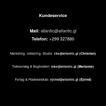
Kundeservice
atlantic@atlantic.gl
Mail:
+299 327880
Telefon:
Marketing, Udlejning, Studio:
cke@atlantic.gl
(Christian)
Tolkeanlæg & Bogholderi:
mke@atlantic.gl
(Marianne)
Forlag & Pladeselskab:
ejvind@atlantic.gl
(Ejvind)