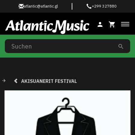
atlantic@atlantic.gl
+299 327880
Anz
AKISUANERIT FESTIVAL