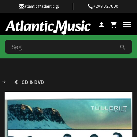
atlantic@atlantic.gl
+299 327880
Ski
CD & DVD