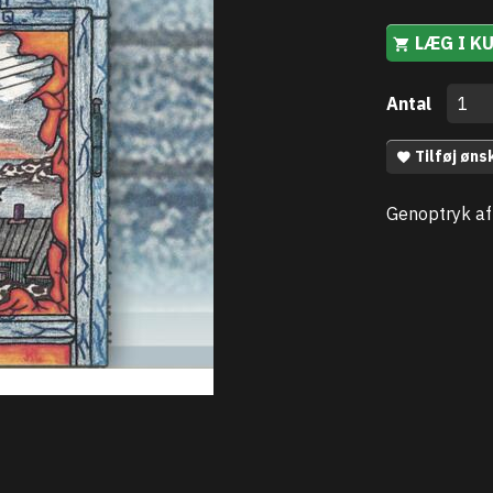
LÆG I K
Antal
Tilføj øns
Genoptryk af