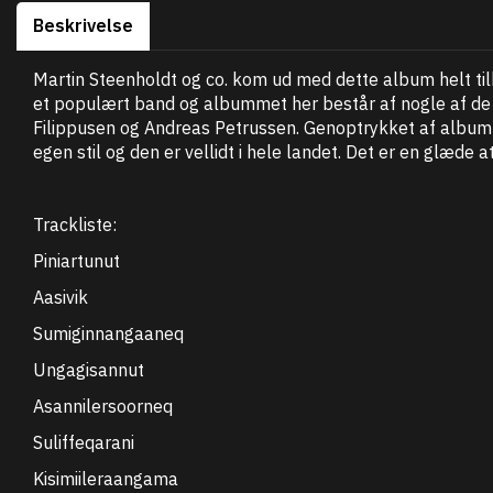
Beskrivelse
Martin Steenholdt og co. kom ud med dette album helt ti
et populært band og albummet her består af nogle af de 
Filippusen og Andreas Petrussen. Genoptrykket af album
egen stil og den er vellidt i hele landet. Det er en glæd
Trackliste:
Piniartunut
Aasivik
Sumiginnangaaneq
Ungagisannut
Asannilersoorneq
Suliffeqarani
Kisimiileraangama