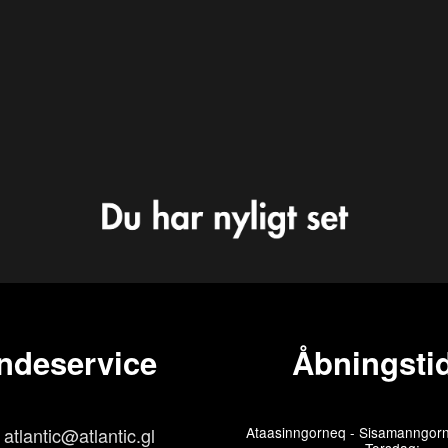
ndeservice
Åbningstid
atlantic@atlantic.gl
Ataasinngorneq - Sisamanngorn