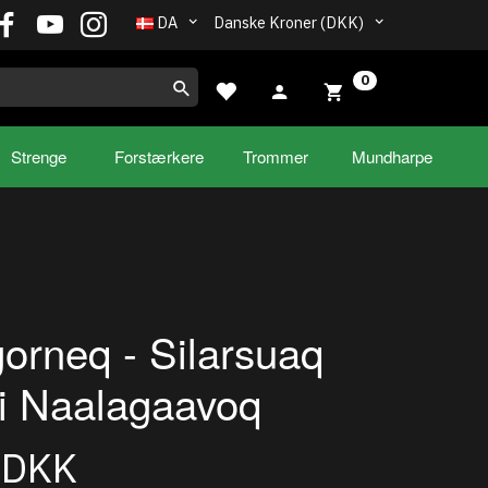
DA
Danske Kroner (DKK)
0
Strenge
Forstærkere
Trommer
Mundharpe
orneq - Silarsuaq
i Naalagaavoq
0DKK