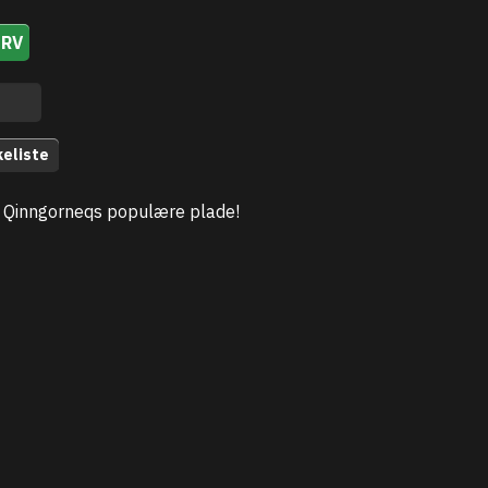
URV
keliste
 Qinngorneqs populære plade!