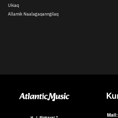
Ukiaq
Allamik Naalagaqanngilaq
Ku
Mail:
H. J. Rinksvej 7