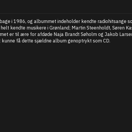
lbage i 1986, og albummet indeholder kendte radiohitsange so
helt kendte musikere i Grønland; Martin Steenholdt, Søren Ka
met er til ære for afdøde Naja Brandt Søholm og Jakob Lars
e at kunne få dette sjældne album genoptrykt som CD.