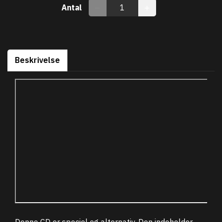
Antal
Beskrivelse
Denne CD er speciel og alternativ. Den indeholder