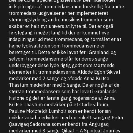
indspilninger af trommedans men forskellig fra andre
trommedans-udgivelser er her implementeret
stemningslyde og andre musikinstrumenter som
skaber et helt nyt univers at lytte til. Det er også
førstegang i meget lang tid der er kommet nye
indspilninger ud med trommedans, og formålet er at
højne lydkvaliteten som trommedanserne er
berettiget til. Dette er ikke lavet før i Grønland, og
selvom trommedanserne står for deres sange
underbygger disse lyde rigtig godt som støttende
elementer til trommedanserne. Afdøde Egon Sikivat
medvirker med 2 sange og afdøde Anna Kuitse
Thastum medvirker med 3 sange. De er nogle af de
største trommedansere som har levet i Grønlands
historie og det er første gang nogensinde at Anna
Kuitse Thastum medvirker på et studie-album.
Pauline Motzfeldt Lumholt som er kendt for sin
unikke vokal medvirker med en enkelt sang, og Peter
Qaavigaq Sadorana som er kendt fra Anguigaq
medvirker med 3 sange. Qilaat – A Spiritual Journey