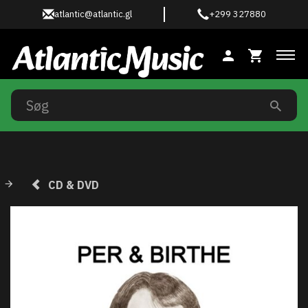
atlantic@atlantic.gl
+299 327880
Ski
CD & DVD