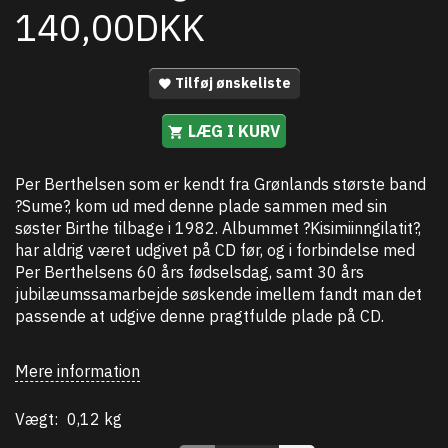
140,00DKK
Tilføj ønskeliste
LÆG I KURV
Per Berthelsen som er kendt fra Grønlands største band
?Sume?, kom ud med denne plade sammen med sin
søster Birthe tilbage i 1982. Albummet ?Kisimiinngilatit?,
har aldrig været udgivet på CD før, og i forbindelse med
Per Berthelsens 60 års fødselsdag, samt 30 års
jubilæumssamarbejde søskende imellem fandt man det
passende at udgive denne pragtfulde plade på CD.
Mere information
Vægt:
0,12 kg