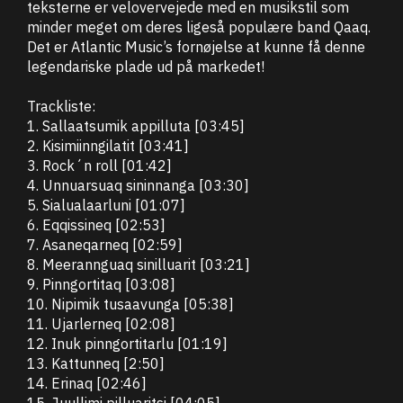
teksterne er velovervejede med en musikstil som
minder meget om deres ligeså populære band Qaaq.
Det er Atlantic Music’s fornøjelse at kunne få denne
legendariske plade ud på markedet!
Trackliste:
1. Sallaatsumik appilluta [03:45]
2. Kisimiinngilatit [03:41]
3. Rock´n roll [01:42]
4. Unnuarsuaq sininnanga [03:30]
5. Sialualaarluni [01:07]
6. Eqqissineq [02:53]
7. Asaneqarneq [02:59]
8. Meerannguaq sinilluarit [03:21]
9. Pinngortitaq [03:08]
10. Nipimik tusaavunga [05:38]
11. Ujarlerneq [02:08]
12. Inuk pinngortitarlu [01:19]
13. Kattunneq [2:50]
14. Erinaq [02:46]
15. Juullimi pilluaritsi [04:05]